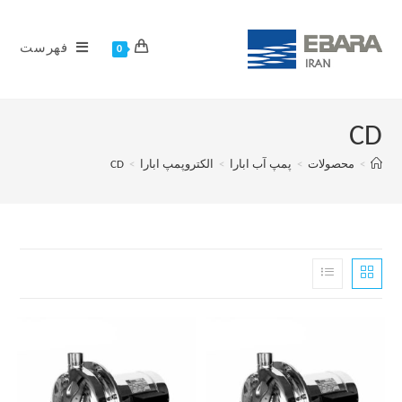
فهرست
0
CD
>
محصولات
>
پمپ آب ابارا
>
الکتروپمپ ابارا
>
CD