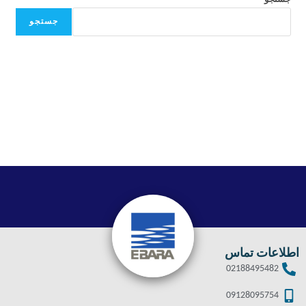
جستجو
اطلاعات تماس
02188495482
09128095754