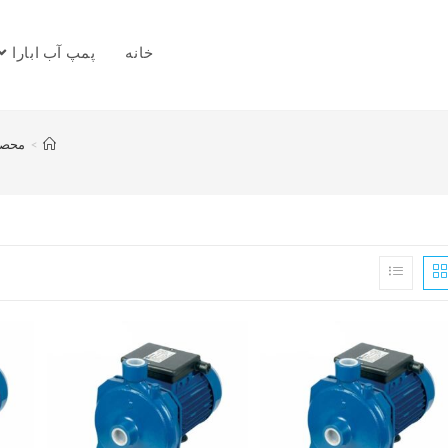
خانه
پمپ آب ابارا
>
محصو