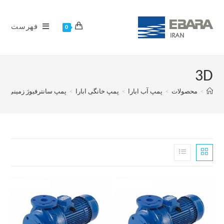
فهرست
0
3D
>
محصولات
>
پمپ آب ابارا
>
پمپ خانگی ابارا
>
پمپ سانترفیوژ زمینی ابار