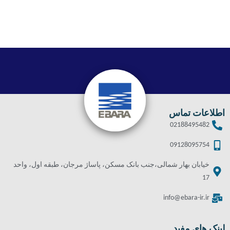
اطلاعات تماس
02188495482
09128095754
خیابان بهار شمالی،جنب بانک مسکن، پاساژ مرجان، طبقه اول، واحد
17
info@ebara-ir.ir
لینک های مفید