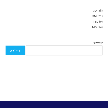
3D
38
3M
71
FSD
9
MD
54
جستجو
جستجو