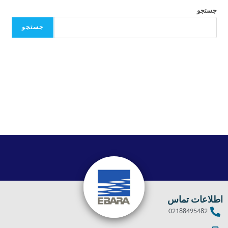
جستجو
جستجو
اطلاعات تماس
02188495482