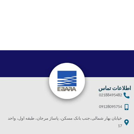
اطلاعات تماس
02188495482
09128095754
خیابان بهار شمالی،جنب بانک مسکن، پاساژ مرجان، طبقه اول، واحد
17