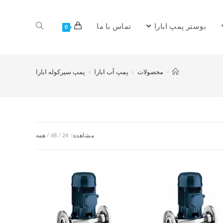
بوستر پمپ ابارا
تماس با ما
0
>
محصولات
>
پمپ آب ابارا
>
پمپ سیرکوله ابارا
مشاهده:
24
48
همه