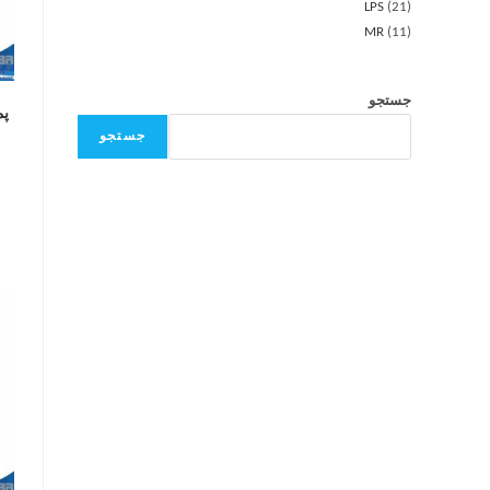
LPS
21
MR
11
جستجو
پم
جستجو