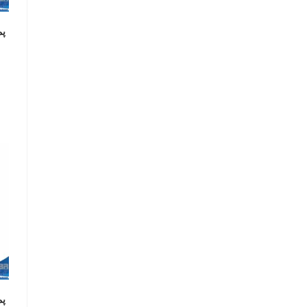
پم
پم