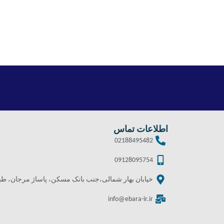
اطلاعات تماس
02188495482
09128095754
خیابان بهار شمالی،جنب بانک مسکن، پاساژ مرجان، طبقه 
info@ebara-ir.ir