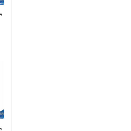
پم
پم