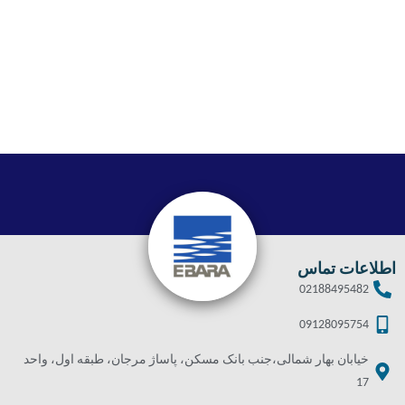
اطلاعات تماس
02188495482
09128095754
خیابان بهار شمالی،جنب بانک مسکن، پاساژ مرجان، طبقه اول، واحد
17