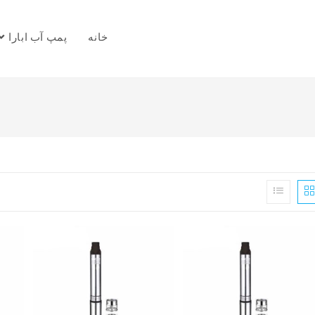
خانه
پمپ آب ابارا