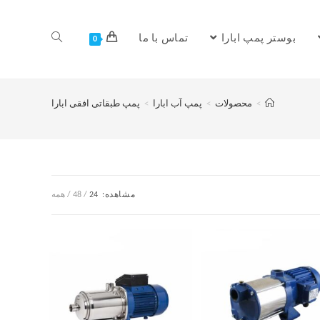
بوستر پمپ ابارا
تماس با ما
0
>
محصولات
>
پمپ آب ابارا
>
پمپ طبقاتی افقی ابارا
مشاهده:
24
48
همه