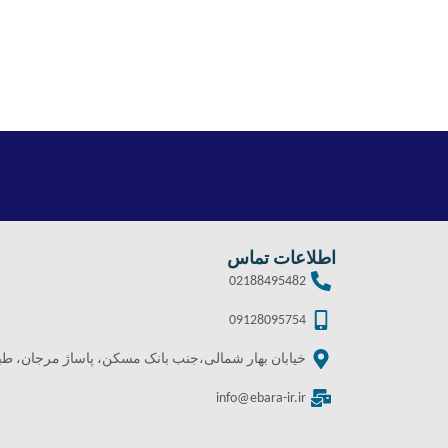
اطلاعات تماس
02188495482
09128095754
خیابان بهار شمالی،جنب بانک مسکن، پاساژ مرجان، طبقه 
info@ebara-ir.ir