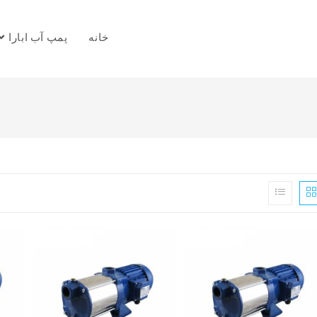
خانه
پمپ آب ابارا