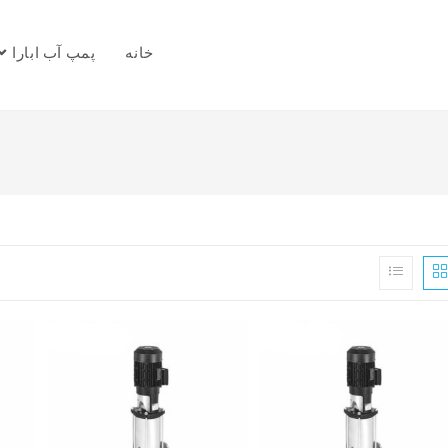
خانه
پمپ آب ابارا