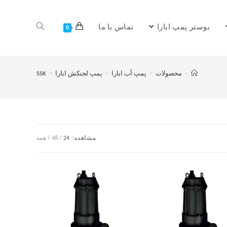
بوستر پمپ ابارا
تماس با ما
0
>
محصولات
>
پمپ آب ابارا
>
پمپ لجنکش ابارا
>
SSK
مشاهده:
24
48
همه