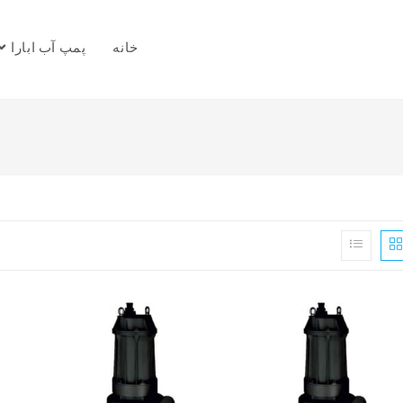
خانه
پمپ آب ابارا