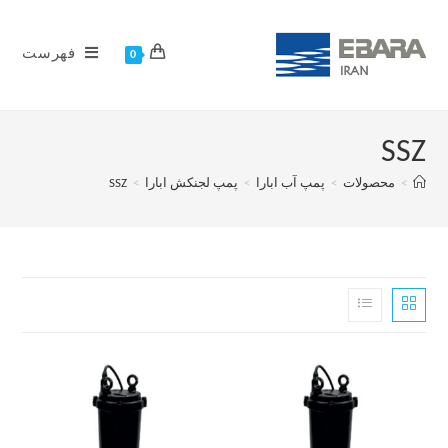
فهرست
0
SSZ
>
محصولات
>
پمپ آب ابارا
>
پمپ لجنکش ابارا
>
SSZ