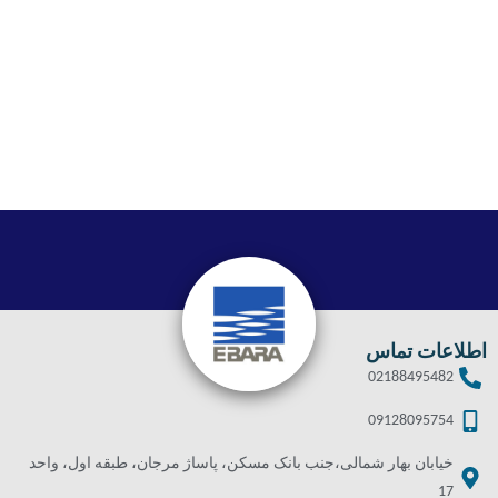
اطلاعات تماس
02188495482
09128095754
خیابان بهار شمالی،جنب بانک مسکن، پاساژ مرجان، طبقه اول، واحد
17