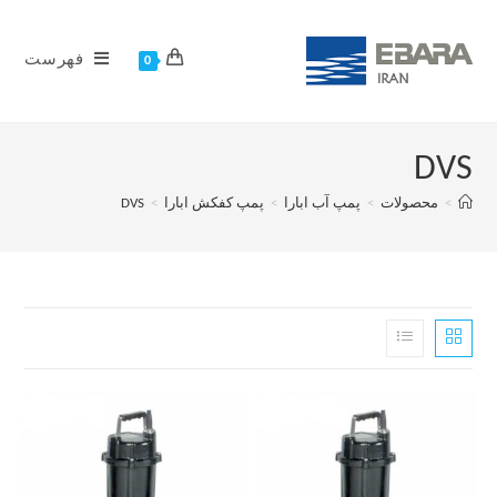
فهرست
0
DVS
>
محصولات
>
پمپ آب ابارا
>
پمپ کفکش ابارا
>
DVS