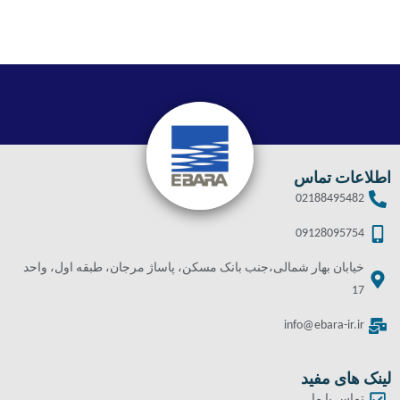
اطلاعات تماس
02188495482
09128095754
خیابان بهار شمالی،جنب بانک مسکن، پاساژ مرجان، طبقه اول، واحد
17
info@ebara-ir.ir
لینک های مفید
تماس با ما