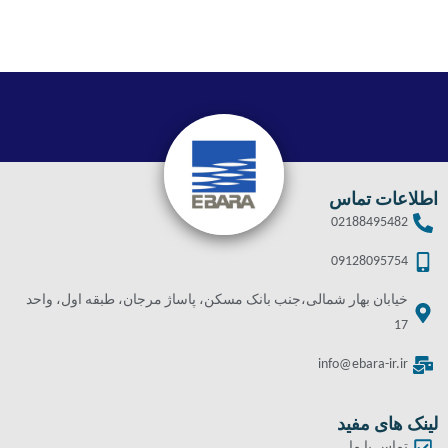
اطلاعات تماس
02188495482
09128095754
خیابان بهار شمالی،جنب بانک مسکن، پاساژ مرجان، طبقه اول، واحد
17
info@ebara-ir.ir
لینک های مفید
تماس با ما