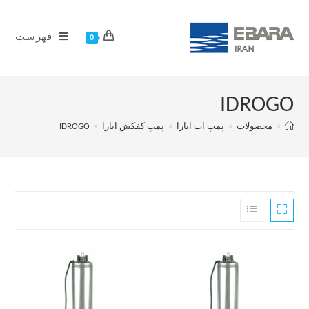
فهرست
0
IDROGO
>
محصولات
>
پمپ آب ابارا
>
پمپ کفکش ابارا
>
IDROGO