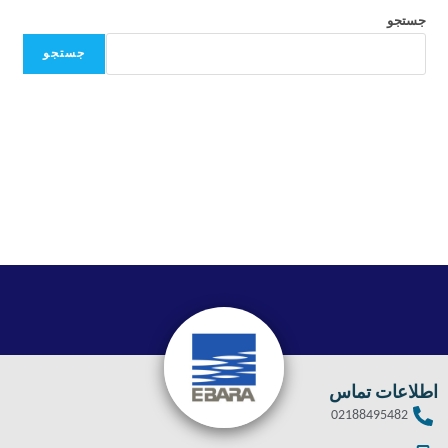
جستجو
جستجو
اطلاعات تماس
02188495482