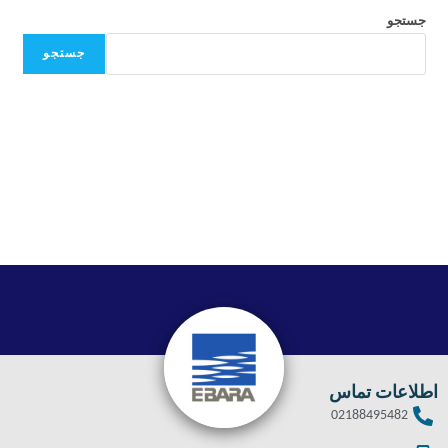
جستجو
جستجو
اطلاعات تماس
02188495482