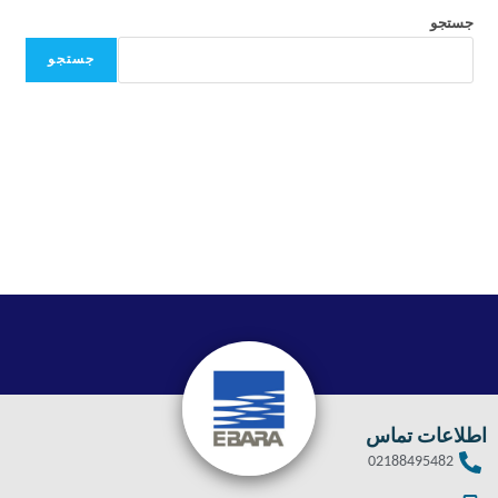
جستجو
جستجو
اطلاعات تماس
02188495482