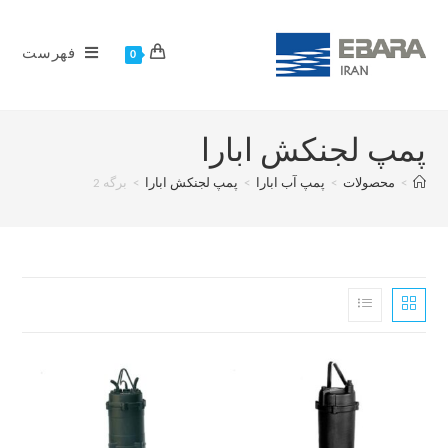
فهرست
0
پمپ لجنکش ابارا
>
محصولات
>
پمپ آب ابارا
>
پمپ لجنکش ابارا
>
برگه 2