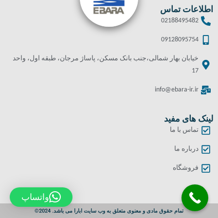
اطلاعات تماس
02188495482
09128095754
خیابان بهار شمالی،جنب بانک مسکن، پاساژ مرجان، طبقه اول، واحد
17
info@ebara-ir.ir
لینک های مفید
تماس با ما
درباره ما
فروشگاه
واتساپ
تمام حقوق مادی و معنوی متعلق به وب سایت ابارا می باشد. 2024©