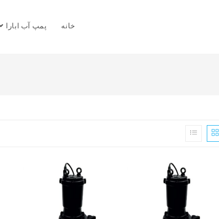
خانه
پمپ آب ابارا