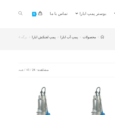
بوستر پمپ ابارا
تماس با ما
0
>
محصولات
>
پمپ آب ابارا
>
پمپ لجنکش ابارا
>
برگه 4
مشاهده:
24
48
همه