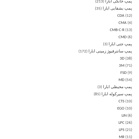
پمپ خانگی ابارا
213
پمپ بشقابی ابارا
35
CDA
12
CMA
4
CMB-C-R
13
CMD
6
پمپ جتی ابارا
3
پمپ سانترفیوژ زمینی ابارا
172
3D
38
3M
71
FSD
9
MD
54
پمپ محیطی ابارا
3
پمپ سیرکوله ابارا
85
CTS
10
EGO
10
LIN
6
LPC
26
LPS
21
MR
11