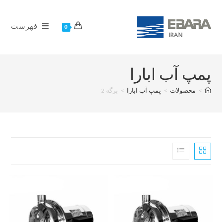
فهرست
0
پمپ آب ابارا
>
محصولات
>
پمپ آب ابارا
>
برگه 2