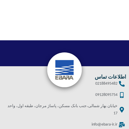
اطلاعات تماس
02188495482
09128095754
خیابان بهار شمالی،جنب بانک مسکن، پاساژ مرجان، طبقه اول، واحد
17
info@ebara-ir.ir