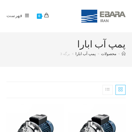
فهرست
0
پمپ آب ابارا
>
محصولات
>
پمپ آب ابارا
>
برگه 3