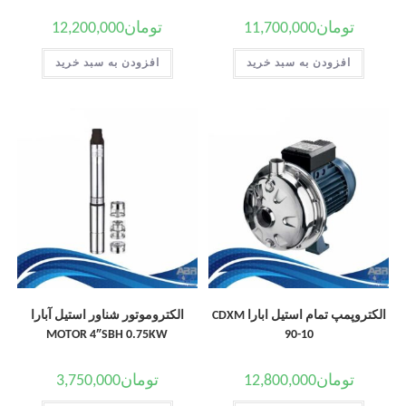
تومان
11,700,000
تومان
12,200,000
افزودن به سبد خرید
افزودن به سبد خرید
الکتروپمپ تمام استیل ابارا CDXM
الکتروموتور شناور استیل آبارا
MOTOR 4″SBH 0.75KW
90-10
تومان
12,800,000
تومان
3,750,000