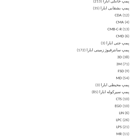
پمپ خانگی ابارا
213
پمپ بشقابی ابارا
35
CDA
12
CMA
4
CMB-C-R
13
CMD
6
پمپ جتی ابارا
3
پمپ سانترفیوژ زمینی ابارا
172
3D
38
3M
71
FSD
9
MD
54
پمپ محیطی ابارا
3
پمپ سیرکوله ابارا
85
CTS
10
EGO
10
LIN
6
LPC
26
LPS
21
MR
11