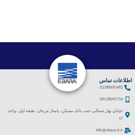
اطلاعات تماس
02188495482
09128095754
خیابان بهار شمالی،جنب بانک مسکن، پاساژ مرجان، طبقه اول، واحد
17
info@ebara-ir.ir