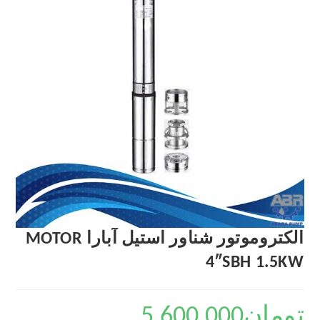
الکتروموتور شناور استیل آبارا MOTOR
4″SBH 1.5KW
تومان
5,600,000