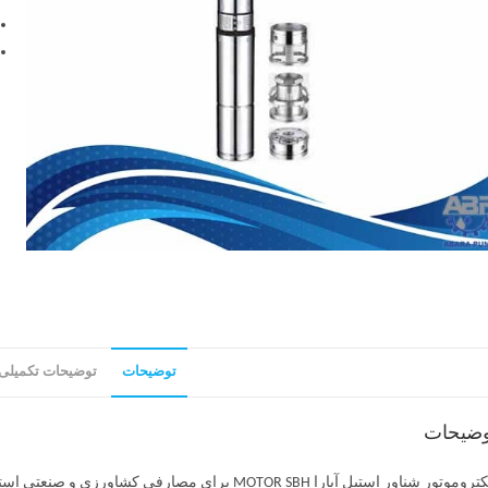
توضیحات
توضیحات تکمیلی
وضیحات
الکتروموتور شناور استیل آبارا MOTOR SBH برای مصا