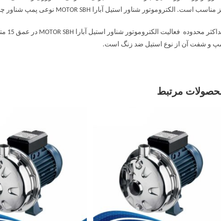
مناسب است. الکتروموتور شناور استیل آبارا MOTOR SBH نوعی پمپ شناور چاهی است. بدنه این پمپ از جنس استیل ضد زنگ است.
پ و شفت آن از نوع استیل ضد زنگ است.
حصولات مرتبط