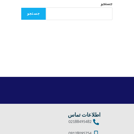
جستجو
جستجو
اطلاعات تماس
02188495482
09128095754