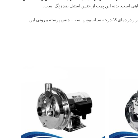
حداکثر محدوده فعالیت الکتروموتور شناور استیل آبارا MOTOR SBH در عمق 15 متر و در دمای 35 درجه سیلسیوس است. جنس پوسته بیرونی این