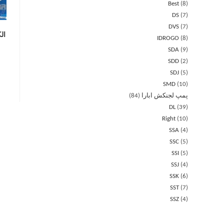
Best
8
DS
7
DVS
7
الکت
IDROGO
8
SDA
9
SDD
2
SDJ
5
SMD
10
پمپ لجنکش ابارا
84
DL
39
Right
10
SSA
4
SSC
5
SSI
5
SSJ
4
SSK
6
SST
7
SSZ
4