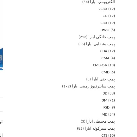
الکتروپمپ ابارا
54
2CDX
12
CD
17
CDX
19
DWO
6
پمپ خانگی ابارا
213
پمپ بشقابی ابارا
35
CDA
12
CMA
4
CMB-C-R
13
CMD
6
پمپ جتی ابارا
3
پمپ سانترفیوژ زمینی ابارا
172
3D
38
3M
71
FSD
9
MD
54
ت
پمپ محیطی ابارا
3
پمپ سیرکوله ابارا
85
CTS
10