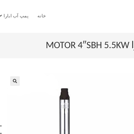
خانه
پمپ آب ابارا
M