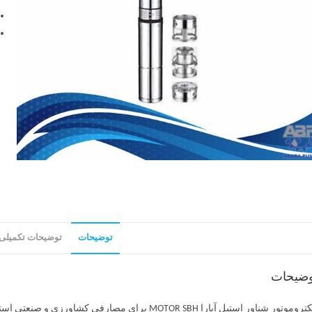
توضیحات
توضیحات تکمیلی
وضیحات
الکتروموتور شناور استیل آبارا MOTOR SBH برای مصا