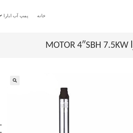
خانه
پمپ آب ابارا
M