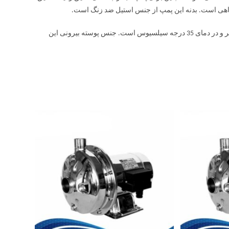
حداکثر محدوده فعالیت الکتروموتور شناور استیل آبارا MOTOR SBH در عمق 15 متر و در دمای 35 درجه سیلسیوس است. جنس پوسته بیرونی این