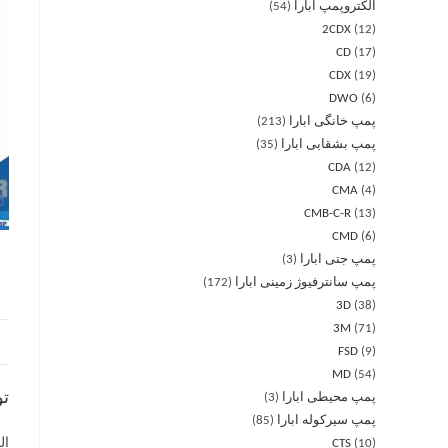
الکتروپمپ ابارا
54
2CDX
12
CD
17
CDX
19
DWO
6
پمپ خانگی ابارا
213
پمپ بشقابی ابارا
35
CDA
12
CMA
4
CMB-C-R
13
CMD
6
پمپ جتی ابارا
3
پمپ سانترفیوژ زمینی ابارا
172
3D
38
3M
71
FSD
9
MD
54
ت
پمپ محیطی ابارا
3
پمپ سیرکوله ابارا
85
CTS
10