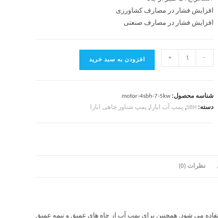
افزایش فشار در مصارف کشاورزی
افزایش فشار در مصارف صنعتی
+
-
افزودن به سبد خرید
شناسه محصول:
motor-4sbh-7-5kw
دسته:
SBH
,
پمپ آب ابارا
,
پمپ شناور چاهی ابارا
نظرات (0)
رفی کشاورزی و صنعتی استفاده می شود. همچنین برای پمپ آب از چاه های عمیق و نیمه عمیق