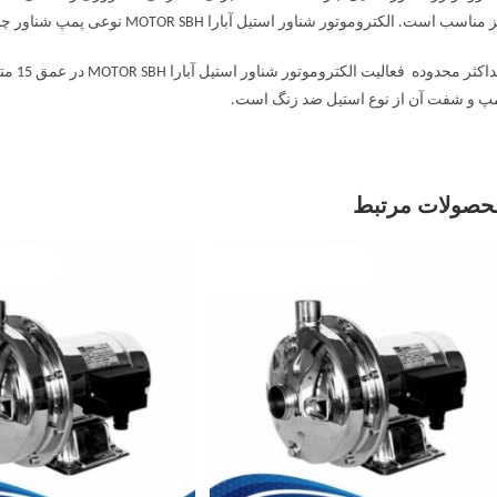
مناسب است. الکتروموتور شناور استیل آبارا MOTOR SBH نوعی پمپ شناور چاهی است. بدنه این پمپ از جنس استیل ضد زنگ است.
پ و شفت آن از نوع استیل ضد زنگ است.
حصولات مرتبط