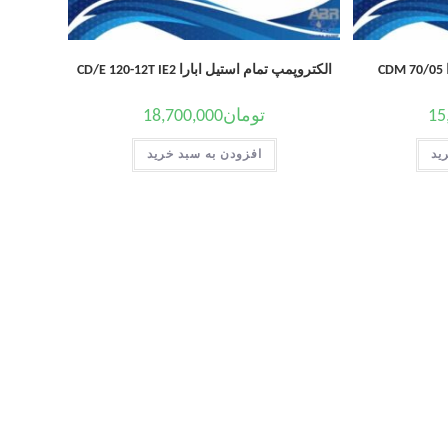
C
الکتروپمپ تمام استیل ابارا CD/E 120-12T IE2
15
تومان
18,700,000
ید
افزودن به سبد خرید