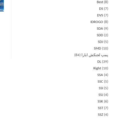
Best
8
DS
7
DVS
7
IDROGO
8
SDA
9
SDD
2
SDJ
5
SMD
10
پمپ لجنکش ابارا
84
DL
39
Right
10
SSA
4
SSC
5
SSI
5
SSJ
4
SSK
6
SST
7
SSZ
4