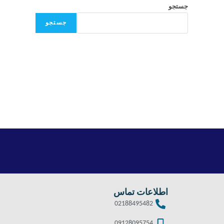
جستجو
جستجو
اطلاعات تماس
02188495482
09128095754