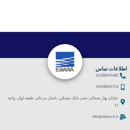
اطلاعات تماس
02188495482
09128095754
خیابان بهار شمالی،جنب بانک مسکن، پاساژ مرجان، طبقه اول، واحد
17
info@ebara-ir.ir