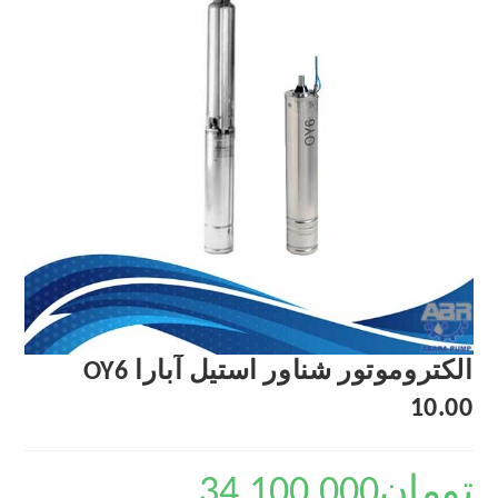
الکتروموتور شناور استیل آبارا OY6
10.00
تومان
34,100,000