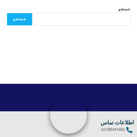
جستجو
جستجو
اطلاعات تماس
02188495482