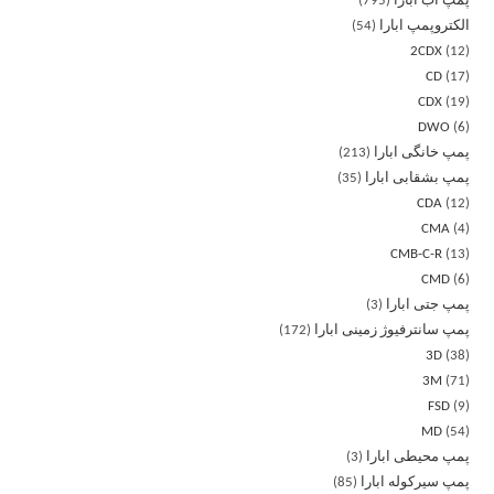
پمپ آب ابارا
795
الکتروپمپ ابارا
54
2CDX
12
CD
17
CDX
19
DWO
6
پمپ خانگی ابارا
213
پمپ بشقابی ابارا
35
CDA
12
CMA
4
CMB-C-R
13
CMD
6
پمپ جتی ابارا
3
پمپ سانترفیوژ زمینی ابارا
172
3D
38
3M
71
FSD
9
MD
54
پمپ محیطی ابارا
3
پمپ سیرکوله ابارا
85