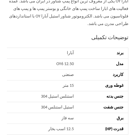
آبارا OY یکی از معروف ترین انواع پمپ شناور در ایران می باشد. عمده
فعالیت های ابارا ساخت پمپ های خانگی و بوستر پمپ ها و پمپ های
فلوتاسیون می باشد. الکتروموتور شناور استیل آبارا OY با استانداردهای
طراحی مدرن می باشد.
توضیحات تکمیلی
برند
آبارا
مدل
OY6 12.50
کاربرد
صنعتی
غوطه وری
15 متر
جنس بدنه
استنلس استیل 304
جنس شفت
استیل استنلس 304
برق
سه فاز
قدرت (HP)
12.5 اسب بخار