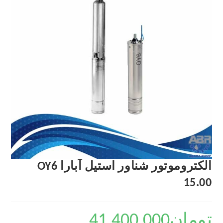
الکتروموتور شناور استیل آبارا OY6
15.00
تومان
41,400,000