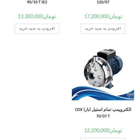
90/10 T IE2
120/07
تومان
17,200,000
تومان
13,300,000
افزودن به سبد خرید
افزودن به سبد خرید
الکتروپمپ تمام استیل ابارا CDX
70/07 T
تومان
12,200,000