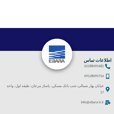
اطلاعات تماس
02188495482
09128095754
خیابان بهار شمالی،جنب بانک مسکن، پاساژ مرجان، طبقه اول، واحد
17
info@ebara-ir.ir