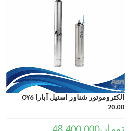
الکتروموتور شناور استیل آبارا OY6
20.00
تومان
48,400,000