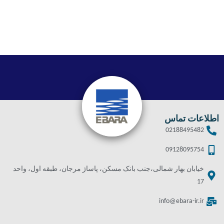
اطلاعات تماس
02188495482
09128095754
خیابان بهار شمالی،جنب بانک مسکن، پاساژ مرجان، طبقه اول، واحد
17
info@ebara-ir.ir