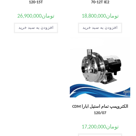
120-15T
70-12T IE2
تومان
18,800,000
تومان
26,900,000
افزودن به سبد خرید
افزودن به سبد خرید
الکتروپمپ تمام استیل ابارا CDM
120/07
تومان
17,200,000