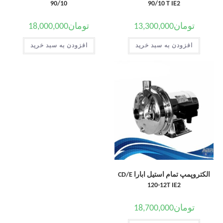
90/10
90/10 T IE2
تومان
13,300,000
تومان
18,000,000
افزودن به سبد خرید
افزودن به سبد خرید
الکتروپمپ تمام استیل ابارا CD/E
120-12T IE2
تومان
18,700,000