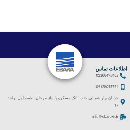
اطلاعات تماس
02188495482
09128095754
خیابان بهار شمالی،جنب بانک مسکن، پاساژ مرجان، طبقه اول، واحد
17
info@ebara-ir.ir