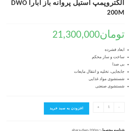
الکتروپمپ استیل پروانه باز آبارا DWO
200M
تومان
21,300,000
ابعاد فشرده
ساخت و ساز محکم
بی صدا
جابجایی، تخلیه و انتقال مایعات
شستشوی مواد غذایی
شستشوی صنعتی
+
-
افزودن به سبد خرید
شناسه محصول:
abara-dwo-200m