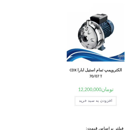
الکتروپمپ تمام استیل ابارا CDX
70/07 T
تومان
12,200,000
افزودن به سبد خرید
فیلتر براساس قیمت: