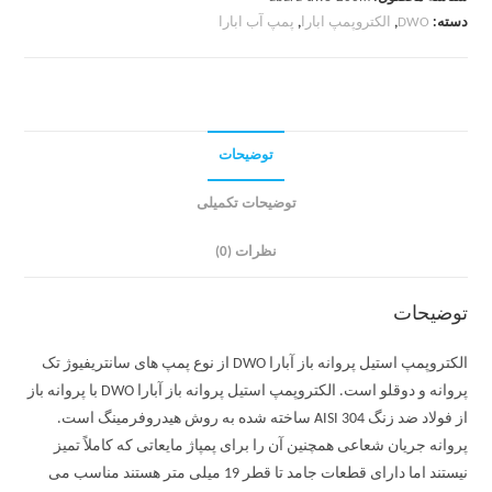
دسته:
DWO
,
الکتروپمپ ابارا
,
پمپ آب ابارا
توضیحات
توضیحات تکمیلی
نظرات (0)
توضیحات
الکتروپمپ استیل پروانه باز آبارا DWO از نوع پمپ های سانتریفیوژ تک
پروانه و دوقلو است. الکتروپمپ استیل پروانه باز آبارا DWO با پروانه باز
از فولاد ضد زنگ AISI 304 ساخته شده به روش هیدروفرمینگ است.
پروانه جریان شعاعی همچنین آن را برای پمپاژ مایعاتی که کاملاً تمیز
نیستند اما دارای قطعات جامد تا قطر 19 میلی متر هستند مناسب می