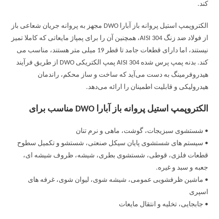
کند.
الکتروپمپ استیل پروانه باز آبارا DWO مجهز به پروانه جریان شعاعی باز
از فولاد ضد زنگ AISI 304، همچنین آن را برای پمپاژ مایعاتی که کاملا تمیز
نیستند، اما دارای قطعات جامد تا قطر 19 میلی متر هستند، مناسب می
کند. بدنه پمپ پرس شده AISI 304 پمپ الکتریکی DWO از طریق فرآیند
هیدروفرمینگ به دست می‌آید که ساخت و ساز محکم، راندمان
هیدرولیکی و قابلیت اطمینان را ارائه می‌دهد.
الکتروپمپ استیل پروانه باز آبارا DWO مناسب برای
• شستشوی سبزیجات، گوشت، ماهی و نرم تنان
• سیستم های شستشوی پایان سیکل صنعتی، شستشو و تکمیل سطوح
قطعات فلزی، قوطی، شستشوی بطری، شیشه، ظروف شیشه ای،
جعبه و سبد و غیره.
• ماشین ظرفشویی عمومی، شیشه شوی، لیوان شوی، غرفه های
اسپری
• جابجایی، تخلیه و انتقال مایعات