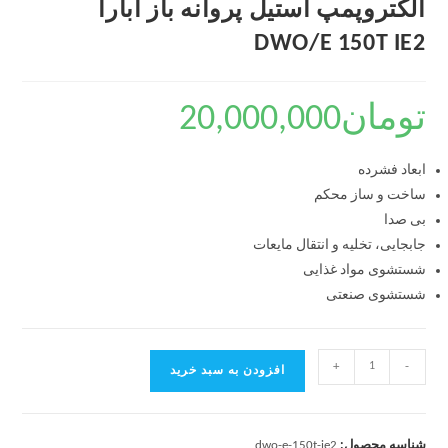
الکتروپمپ استیل پروانه باز آبارا
DWO/E 150T IE2
تومان
20,000,000
ابعاد فشرده
ساخت و ساز محکم
بی صدا
جابجایی، تخلیه و انتقال مایعات
شستشوی مواد غذایی
شستشوی صنعتی
+
-
افزودن به سبد خرید
شناسه محصول:
dwo-e-150t-ie2