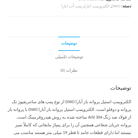
دسته:
DWO
,
الکتروپمپ ابارا
,
پمپ آب ابارا
توضیحات
توضیحات تکمیلی
نظرات (0)
توضیحات
الکتروپمپ استیل پروانه باز آبارا DWO از نوع پمپ های سانتریفیوژ تک
پروانه و دوقلو است. الکتروپمپ استیل پروانه باز آبارا DWO با پروانه باز
از فولاد ضد زنگ AISI 304 ساخته شده به روش هیدروفرمینگ است.
پروانه جریان شعاعی همچنین آن را برای پمپاژ مایعاتی که کاملاً تمیز
نیستند اما دارای قطعات جامد تا قطر 19 میلی متر هستند مناسب می