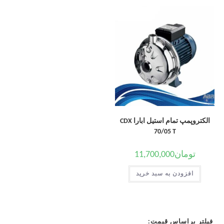
الکتروپمپ تمام استیل ابارا CDX
70/05 T
تومان
11,700,000
افزودن به سبد خرید
فیلتر براساس قیمت: