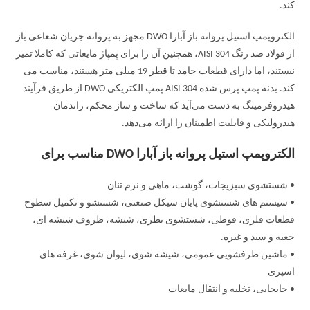
کند.
الکتروپمپ استیل پروانه باز آبارا DWO مجهز به پروانه جریان شعاعی باز
از فولاد ضد زنگ AISI 304، همچنین آن را برای پمپاژ مایعاتی که کاملا تمیز
نیستند، اما دارای قطعات جامد تا قطر 19 میلی متر هستند، مناسب می
کند. بدنه پمپ پرس شده AISI 304 پمپ الکتریکی DWO از طریق فرآیند
هیدروفرمینگ به دست می‌آید که ساخت و ساز محکم، راندمان
هیدرولیکی و قابلیت اطمینان را ارائه می‌دهد.
الکتروپمپ استیل پروانه باز آبارا DWO مناسب برای
• شستشوی سبزیجات، گوشت، ماهی و نرم تنان
• سیستم های شستشوی پایان سیکل صنعتی، شستشو و تکمیل سطوح
قطعات فلزی، قوطی، شستشوی بطری، شیشه، ظروف شیشه ای،
جعبه و سبد و غیره.
• ماشین ظرفشویی عمومی، شیشه شوی، لیوان شوی، غرفه های
اسپری
• جابجایی، تخلیه و انتقال مایعات