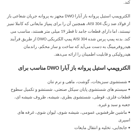
کند.
الکتروپمپ استیل پروانه باز آبارا DWO مجهز به پروانه جریان شعاعی باز
از فولاد ضد زنگ AISI 304، همچنین آن را برای پمپاژ مایعاتی که کاملا تمیز
نیستند، اما دارای قطعات جامد تا قطر 19 میلی متر هستند، مناسب می
کند. بدنه پمپ پرس شده AISI 304 پمپ الکتریکی DWO از طریق فرآیند
هیدروفرمینگ به دست می‌آید که ساخت و ساز محکم، راندمان
هیدرولیکی و قابلیت اطمینان را ارائه می‌دهد.
الکتروپمپ استیل پروانه باز آبارا DWO مناسب برای
• شستشوی سبزیجات، گوشت، ماهی و نرم تنان
• سیستم های شستشوی پایان سیکل صنعتی، شستشو و تکمیل سطوح
قطعات فلزی، قوطی، شستشوی بطری، شیشه، ظروف شیشه ای،
جعبه و سبد و غیره.
• ماشین ظرفشویی عمومی، شیشه شوی، لیوان شوی، غرفه های
اسپری
• جابجایی، تخلیه و انتقال مایعات