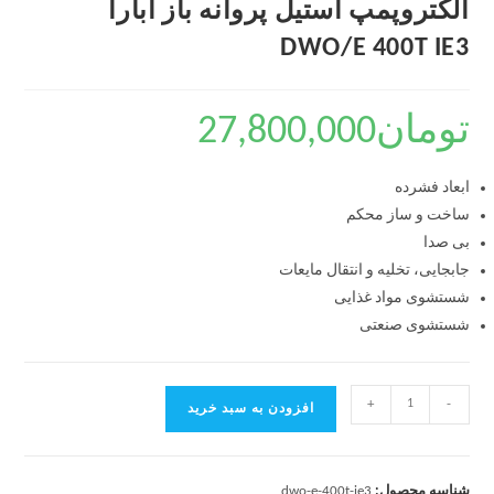
الکتروپمپ استیل پروانه باز آبارا
DWO/E 400T IE3
تومان
27,800,000
ابعاد فشرده
ساخت و ساز محکم
بی صدا
جابجایی، تخلیه و انتقال مایعات
شستشوی مواد غذایی
شستشوی صنعتی
+
-
افزودن به سبد خرید
شناسه محصول:
dwo-e-400t-ie3