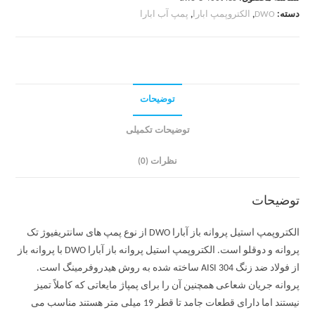
دسته:
DWO
,
الکتروپمپ ابارا
,
پمپ آب ابارا
توضیحات
توضیحات تکمیلی
نظرات (0)
توضیحات
الکتروپمپ استیل پروانه باز آبارا DWO از نوع پمپ های سانتریفیوژ تک
پروانه و دوقلو است. الکتروپمپ استیل پروانه باز آبارا DWO با پروانه باز
از فولاد ضد زنگ AISI 304 ساخته شده به روش هیدروفرمینگ است.
پروانه جریان شعاعی همچنین آن را برای پمپاژ مایعاتی که کاملاً تمیز
نیستند اما دارای قطعات جامد تا قطر 19 میلی متر هستند مناسب می