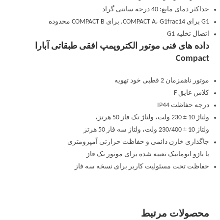
حداکثر دمای مایع: 40 درجه سانتی گراد
G1 برای COMPACT A، G1frac14. برای COMPACT B محدوده
اتصال تخلیه G1
داده های فنی موتور الکتروپمپ افقی طبقاتی آبارا
Compact
موتور ناهمزمان 2 قطبی خود تهویه
کلاس عایق F
درجه حفاظت IP44
ولتاژ 10 ± 230 ولت، ولتاژ تک فاز 50 هرتز،
ولتاژ 10 ± 230/400 ولت، ولتاژ سه فاز 50 هرتز
جاگذاری خازن دائمی و حفاظت حرارتی آمپرومتری
با بازو اتوماتیک تعبیه شده برای موتور تک فاز
حفاظت تحت مسئولیت کاربر برای نسخه سه فاز
محصولات مرتبط