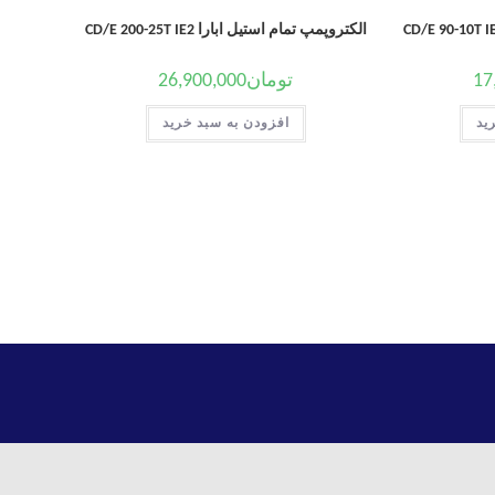
الکتروپمپ تمام استیل ابارا CD/E 200-25T IE2
17
تومان
26,900,000
ید
افزودن به سبد خرید