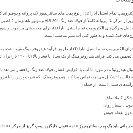
وضیحات
 از مرکز تک پروانه کاملاً از فولاد ضد زنگ AISI 304 و موتور ناهمزمان 2 قطبی خود تهویه با تهویه داخلی است.
به دلیل ویژگی‌های الکتروپمپ تمام استیل ابار
ج‌های خنک‌کننده و به طور کلی آب تمیز مناسب است.
اجزای الکتروپمپ تمام استیل ابارا CD از طریق فرآیند هیدر
تضمین می کند. فرآیند هیدروفرمینگ از یک سیال با فشار بالا (تا ۱۲۰۰ بار) برای تشکیل فلز استفاده می کند.
ال هیدرولیک، در مورد ما آب، با افزایش فشار، فولاد ضد زنگ را فشار می‌دهد تا 
 قالب را تشکیل می‌دهد، تماس پیدا کند. هیدروفرمینگ، که قدرت پرس را با نیر
آیندهای سنتی است، از جمله:
شکل کاملا صاف
دویدن بسیار روان
بدون نقطه جوش
مانی باید یک پمپ سانتریفیوژ CD به عنوان جایگزین پمپ گریز از مرکز CDX انتخاب شود؟