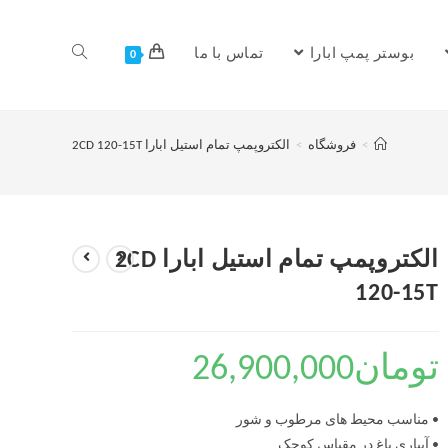
بوستر پمپ ابارا
تماس با ما
0
>
فروشگاه
>
الکتروپمپ تمام استیل ابارا 2CD 120-15T
الکتروپمپ تمام استیل ابارا 2CD
120-15T
تومان
26,900,000
• مناسب محیط های مرطوب و شور
• آبیاری باغ در مقیاس کوچک