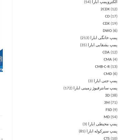
الکتروپمپ ابارا
54
2CDX
12
CD
17
CDX
19
DWO
6
پمپ خانگی ابارا
213
پمپ بشقابی ابارا
35
CDA
12
CMA
4
CMB-C-R
13
CMD
6
پمپ جتی ابارا
3
پمپ سانترفیوژ زمینی ابارا
172
3D
38
3M
71
FSD
9
MD
54
پمپ محیطی ابارا
3
پمپ سیرکوله ابارا
85
CTS
10