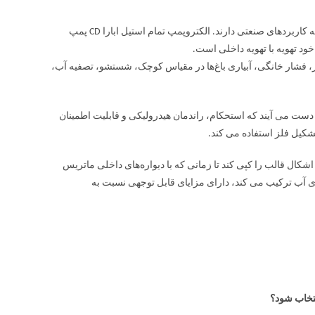
الکتروپمپ تمام استیل ابارا CD از نوع پمپ های سانتریفیوژ تک پروانه و دوقلو اند که کاربردهای صنعتی دارند. الکتروپمپ تمام استیل ابارا CD پمپ
ا CD، برای محیط‌های مرطوب و شور، فشار خانگی، آبیاری باغ‌ها در مقیاس کوچک، شستشو، تصفیه آب،
وفرمینگ تثبیت شده به دست می آیند که استحکام، راندمان هیدرولیکی و قابلیت اطمینان
اشکال قالب را کپی کند تا زمانی که با دیواره‌های داخلی ماتریس
وی آب ترکیب می کند، دارای مزایای قابل توجهی نسبت به