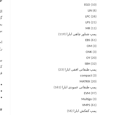
ت
EGO
10
LIN
6
LPC
26
گریز
LPS
21
MR
11
بر
پمپ شناور چاهی ابارا
119
EBS
61
OM
3
را 
ONK
3
OY
20
سی
SBH
32
که
پمپ طبقاتی افقی ابارا
23
فر
compact
3
MATRIX
20
• 
پمپ طبقاتی عمودی ابارا
161
• 
EVM
97
• 
Multigo
3
VMPS
61
چه ز
پمپ کفکش ابارا
56