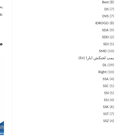
Best
8
DS
7
تقریب
DVS
7
IDROGO
8
SDA
9
SDD
2
م
SDJ
5
SMD
10
پمپ لجنکش ابارا
84
DL
39
Right
10
SSA
4
SSC
5
SSI
5
SSJ
4
SSK
6
SST
7
SSZ
4