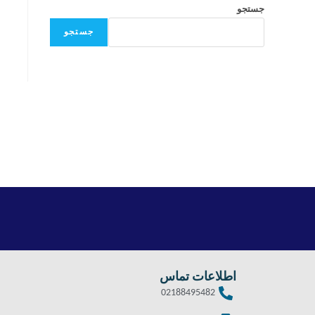
جستجو
جستجو
اطلاعات تماس
02188495482