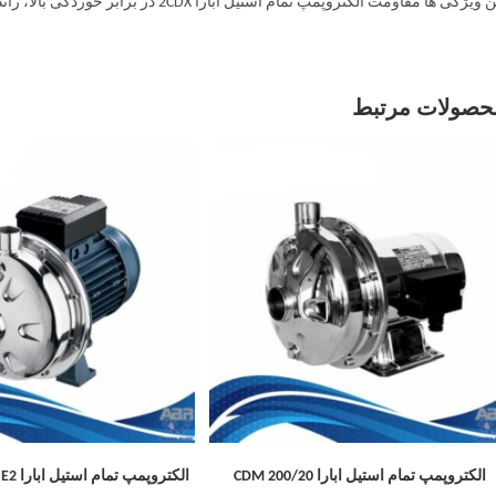
یژگی ها مقاومت الکتروپمپ تمام استیل ابارا 2CDX در برابر خوردگی بالا، راندمان بالا با عملکرد بیش از 80 درصد و نشتی کم را تضمین می کند.
حصولات مرتبط
الکتروپمپ تمام استیل ابارا CDM 200/20
الکتروپمپ تمام استیل ابارا CDX/E 90/10 T IE2