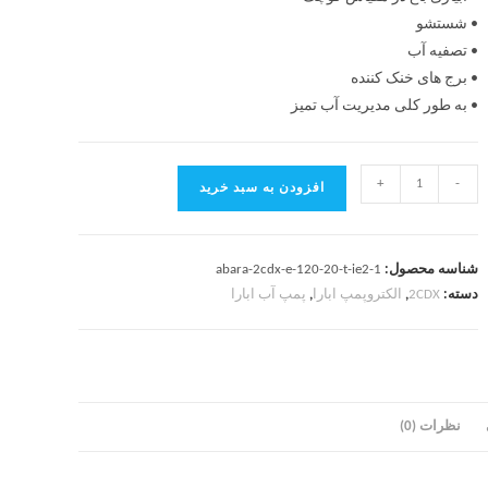
• شستشو
• تصفیه آب
• برج های خنک کننده
• به طور کلی مدیریت آب تمیز
+
-
افزودن به سبد خرید
شناسه محصول:
abara-2cdx-e-120-20-t-ie2-1
دسته:
2CDX
,
الکتروپمپ ابارا
,
پمپ آب ابارا
نظرات (0)