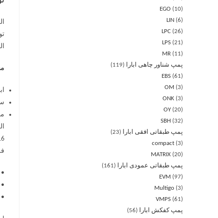
ت
EGO
10
LIN
6
LPC
26
LPS
21
ال
MR
11
پمپ شناور چاهی ابارا
119
مش
EBS
61
OM
3
اب
ONK
3
سا
OY
20
موج
SBH
32
پمپ طبقاتی افقی ابارا
23
compact
3
فر
MATRIX
20
پمپ طبقاتی عمودی ابارا
161
• 
EVM
97
• 
Multigo
3
• 
VMPS
61
پمپ کفکش ابارا
56