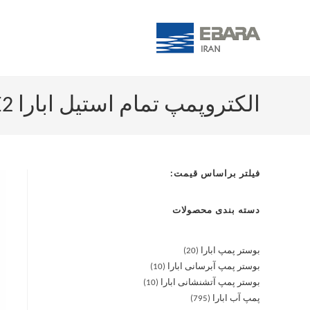
الکتروپمپ تمام استیل ابارا 2CDX/E 120/30 T IE2
فیلتر براساس قیمت:
دسته بندی محصولات
بوستر پمپ ابارا
20
بوستر پمپ آبرسانی ابارا
10
بوستر پمپ آتشنشانی ابارا
10
پمپ آب ابارا
795