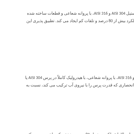
الکتروپمپ تمام استیل ابارا 2CDX پمپ گریز از مرکز دو پروانه از جنس استنلس استیل AISI 304 و AISI 316، با پروانه شعاعی و قطعات ساخته شده
توسط فرآیند هیدروفرمینگ که مقاومت بالایی در برابر خوردگی، راندمان بالا با عملکرد بیش از 80 درصد و تلفات کم ایجاد می کند. تطبیق پذیری این
الکتروپمپ تمام استیل ابارا 2CDX دو پروانه با هیدرولیک در فولاد ضد زنگ AISI 304 و AISI 316، با پروانه شعاعی، با هیدرولیک کاملاً در پرس AISI 304 یا
یستم انحصاری که قدرت پرس را با نیروی آب ترکیب می کند، نسبت به