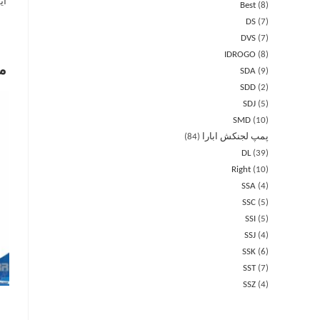
این و
Best
8
DS
7
DVS
7
IDROGO
8
م
SDA
9
SDD
2
SDJ
5
SMD
10
پمپ لجنکش ابارا
84
DL
39
Right
10
SSA
4
SSC
5
SSI
5
SSJ
4
SSK
6
SST
7
SSZ
4