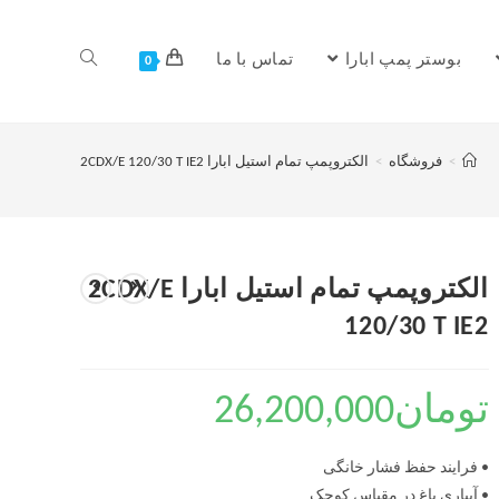
بوستر پمپ ابارا
تماس با ما
0
>
فروشگاه
>
الکتروپمپ تمام استیل ابارا 2CDX/E 120/30 T IE2
الکتروپمپ تمام استیل ابارا 2CDX/E
120/30 T IE2
تومان
26,200,000
• فرایند حفظ فشار خانگی
• آبیاری باغ در مقیاس کوچک