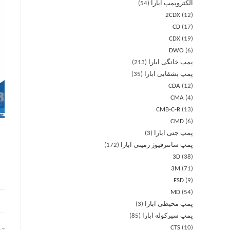
الکتروپمپ ابارا
54
2CDX
12
CD
17
CDX
19
DWO
6
پمپ خانگی ابارا
213
پمپ بشقابی ابارا
35
CDA
12
CMA
4
CMB-C-R
13
CMD
6
پمپ جتی ابارا
3
پمپ سانترفیوژ زمینی ابارا
172
3D
38
3M
71
FSD
9
MD
54
پمپ محیطی ابارا
3
پمپ سیرکوله ابارا
85
CTS
10