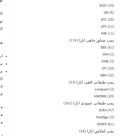
ت
EGO
10
LIN
6
LPC
26
LPS
21
ال
MR
11
پمپ شناور چاهی ابارا
119
مش
EBS
61
OM
3
اب
ONK
3
سا
OY
20
موج
SBH
32
پمپ طبقاتی افقی ابارا
23
compact
3
فر
MATRIX
20
پمپ طبقاتی عمودی ابارا
161
• 
EVM
97
• 
Multigo
3
• 
VMPS
61
پمپ کفکش ابارا
56