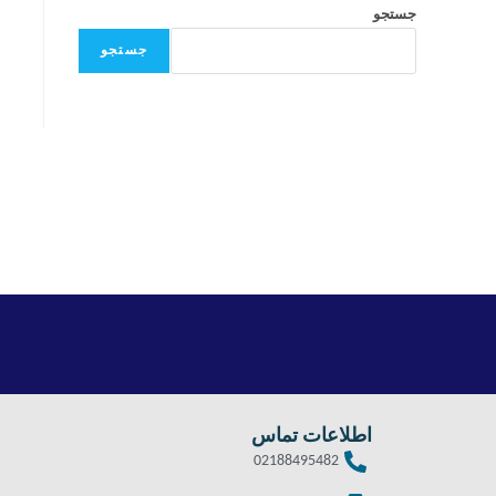
جستجو
جستجو
اطلاعات تماس
02188495482