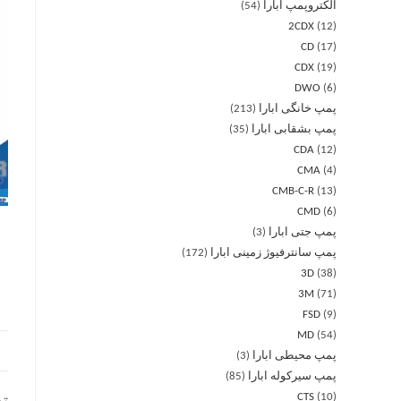
الکتروپمپ ابارا
54
2CDX
12
CD
17
CDX
19
DWO
6
پمپ خانگی ابارا
213
پمپ بشقابی ابارا
35
CDA
12
CMA
4
CMB-C-R
13
CMD
6
پمپ جتی ابارا
3
پمپ سانترفیوژ زمینی ابارا
172
3D
38
3M
71
FSD
9
MD
54
پمپ محیطی ابارا
3
پمپ سیرکوله ابارا
85
CTS
10