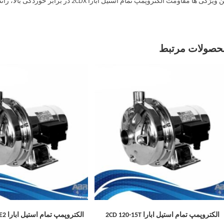
یژگی ها مقاومت الکتروپمپ تمام استیل ابارا 2CDX در برابر خوردگی بالا، راندمان بالا با عملکرد بیش از 80 درصد و نشتی کم را تضمین می کند.
حصولات مرتبط
الکتروپمپ تمام استیل ابارا 2CD 120-15T
الکتروپمپ تمام استیل ابارا CD/E 120-12T IE2