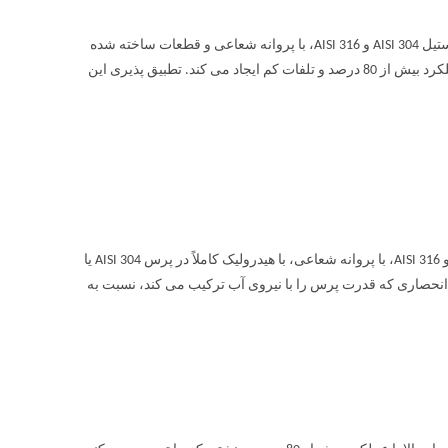
الکتروپمپ تمام استیل ابارا 2CDX پمپ گریز از مرکز دو پروانه از جنس استنلس استیل AISI 304 و AISI 316، با پروانه شعاعی و قطعات ساخته شده
توسط فرآیند هیدروفرمینگ که مقاومت بالایی در برابر خوردگی، راندمان بالا با عملکرد بیش از 80 درصد و تلفات کم ایجاد می کند. تطبیق پذیری این
الکتروپمپ تمام استیل ابارا 2CDX دو پروانه با هیدرولیک در فولاد ضد زنگ AISI 304 و AISI 316، با پروانه شعاعی، با هیدرولیک کاملاً در پرس AISI 304 یا
یستم انحصاری که قدرت پرس را با نیروی آب ترکیب می کند، نسبت به