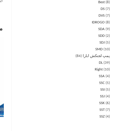
این و
Best
8
DS
7
DVS
7
IDROGO
8
م
SDA
9
SDD
2
SDJ
5
SMD
10
پمپ لجنکش ابارا
84
DL
39
Right
10
SSA
4
SSC
5
SSI
5
SSJ
4
SSK
6
SST
7
SSZ
4