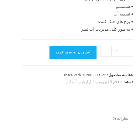
• شستشو
• تصفیه آب
• برج های خنک کننده
• به طور کلی مدیریت آب تمیز
+
-
افزودن به سبد خرید
شناسه محصول:
abara-2cdx-e-200-30-t-ie2
دسته:
2CDX
,
الکتروپمپ ابارا
,
پمپ آب ابارا
نظرات (0)