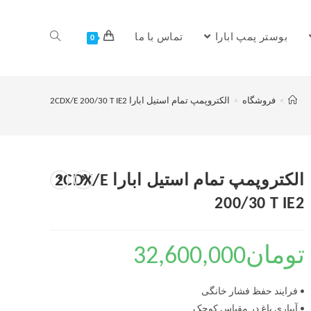
بوستر پمپ ابارا
تماس با ما
0
>
فروشگاه
>
الکتروپمپ تمام استیل ابارا 2CDX/E 200/30 T IE2
الکتروپمپ تمام استیل ابارا 2CDX/E
200/30 T IE2
تومان
32,600,000
• فرایند حفظ فشار خانگی
• آبیاری باغ در مقیاس کوچک