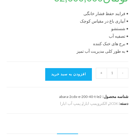
• فرایند حفظ فشار خانگی
• آبیاری باغ در مقیاس کوچک
• شستشو
• تصفیه آب
• برج های خنک کننده
• به طور کلی مدیریت آب تمیز
+
-
افزودن به سبد خرید
شناسه محصول:
abara-2cdx-e-200-40-t-ie2
دسته:
2CDX
,
الکتروپمپ ابارا
,
پمپ آب ابارا