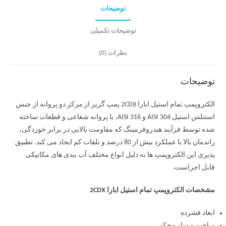
توضیحات
توضیحات تکمیلی
نظرات (0)
توضیحات
الکتروپمپ تمام استیل ابارا 2CDX پمپ گریز از مرکز دو پروانه از جنس
استنلس استیل AISI 304 و AISI 316، با پروانه شعاعی و قطعات ساخته
شده توسط فرآیند هیدروفرمینگ که مقاومت بالایی در برابر خوردگی،
راندمان بالا با عملکرد بیش از 80 درصد و تلفات کم ایجاد می کند. تطبیق
پذیری این الکتروپمپ ها به دلیل انواع مختلف آب بندی های مکانیکی
قابل اجراست.
مشخصات الکتروپمپ تمام استیل ابارا 2CDX
ابعاد فشرده
ساخت و ساز محکم