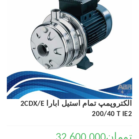
الکتروپمپ تمام استیل ابارا 2CDX/E
200/40 T IE2
تومان
32,600,000