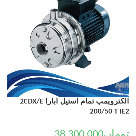
الکتروپمپ تمام استیل ابارا 2CDX/E
200/50 T IE2
تومان
38,300,000