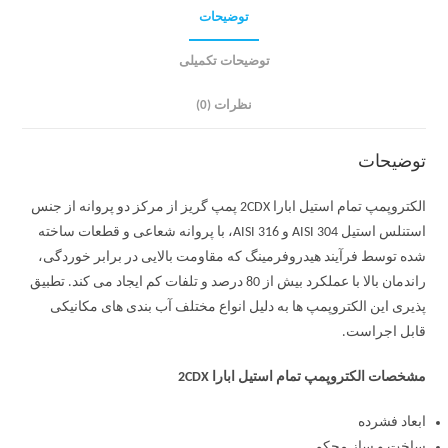
توضیحات
توضیحات تکمیلی
نظرات (0)
توضیحات
الکتروپمپ تمام استیل ابارا 2CDX پمپ گریز از مرکز دو پروانه از جنس
استنلس استیل AISI 304 و AISI 316، با پروانه شعاعی و قطعات ساخته
شده توسط فرآیند هیدروفرمینگ که مقاومت بالایی در برابر خوردگی،
راندمان بالا با عملکرد بیش از 80 درصد و تلفات کم ایجاد می کند. تطبیق
پذیری این الکتروپمپ ها به دلیل انواع مختلف آب بندی های مکانیکی
قابل اجراست.
مشخصات الکتروپمپ تمام استیل ابارا 2CDX
ابعاد فشرده
ساخت و ساز محکم