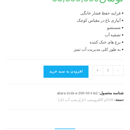
• فرایند حفظ فشار خانگی
• آبیاری باغ در مقیاس کوچک
• شستشو
• تصفیه آب
• برج های خنک کننده
• به طور کلی مدیریت آب تمیز
+
-
افزودن به سبد خرید
شناسه محصول:
abara-2cdx-e-200-50-t-ie2
دسته:
2CDX
,
الکتروپمپ ابارا
,
پمپ آب ابارا