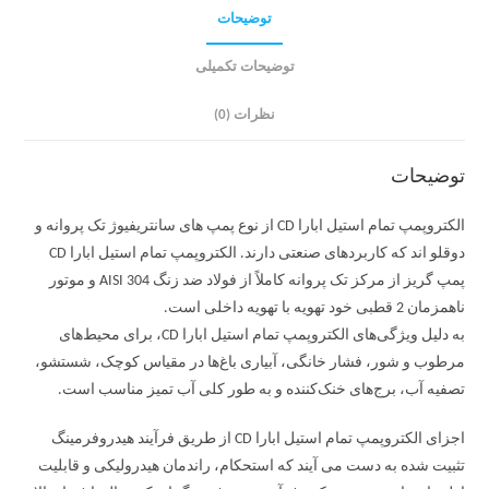
توضیحات
توضیحات تکمیلی
نظرات (0)
توضیحات
الکتروپمپ تمام استیل ابارا CD از نوع پمپ های سانتریفیوژ تک پروانه و
دوقلو اند که کاربردهای صنعتی دارند. الکتروپمپ تمام استیل ابارا CD
پمپ گریز از مرکز تک پروانه کاملاً از فولاد ضد زنگ AISI 304 و موتور
ناهمزمان 2 قطبی خود تهویه با تهویه داخلی است.
به دلیل ویژگی‌های الکتروپمپ تمام استیل ابارا CD، برای محیط‌های
مرطوب و شور، فشار خانگی، آبیاری باغ‌ها در مقیاس کوچک، شستشو،
تصفیه آب، برج‌های خنک‌کننده و به طور کلی آب تمیز مناسب است.
اجزای الکتروپمپ تمام استیل ابارا CD از طریق فرآیند هیدروفرمینگ
تثبیت شده به دست می آیند که استحکام، راندمان هیدرولیکی و قابلیت