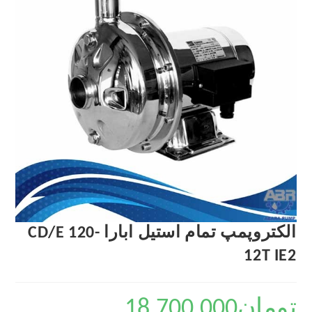
الکتروپمپ تمام استیل ابارا CD/E 120-
12T IE2
تومان
18,700,000