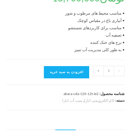
• مناسب محیط های مرطوب و شور
• آبیاری باغ در مقیاس کوچک
• مناسب برای کاربردهای شستشو
• تصفیه آب
• برج های خنک کننده
• به طور کلی مدیریت آب تمیز
+
-
افزودن به سبد خرید
شناسه محصول:
abara-cda-120-12t-ie2
دسته:
CD
,
الکتروپمپ ابارا
,
پمپ آب ابارا