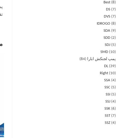
Best
8
DS
7
تقریب
DVS
7
IDROGO
8
SDA
9
SDD
2
م
SDJ
5
SMD
10
پمپ لجنکش ابارا
84
DL
39
Right
10
SSA
4
SSC
5
SSI
5
SSJ
4
SSK
6
SST
7
SSZ
4