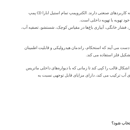
الکتروپمپ تمام استیل ابارا CD از نوع پمپ های سانتریفیوژ تک پروانه و دوقلو اند که کاربردهای صنعتی دارند. الکتروپمپ تمام استیل ابارا CD پمپ
ا CD، برای محیط‌های مرطوب و شور، فشار خانگی، آبیاری باغ‌ها در مقیاس کوچک، شستشو، تصفیه آب،
وفرمینگ تثبیت شده به دست می آیند که استحکام، راندمان هیدرولیکی و قابلیت اطمینان
اشکال قالب را کپی کند تا زمانی که با دیواره‌های داخلی ماتریس
وی آب ترکیب می کند، دارای مزایای قابل توجهی نسبت به