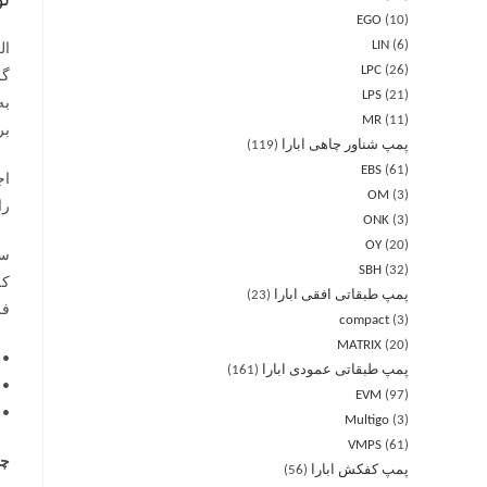
ت
EGO
10
LIN
6
LPC
26
گریز
LPS
21
MR
11
بر
پمپ شناور چاهی ابارا
119
EBS
61
OM
3
را 
ONK
3
OY
20
سی
SBH
32
که
پمپ طبقاتی افقی ابارا
23
فر
compact
3
MATRIX
20
• 
پمپ طبقاتی عمودی ابارا
161
• 
EVM
97
• 
Multigo
3
VMPS
61
چه ز
پمپ کفکش ابارا
56