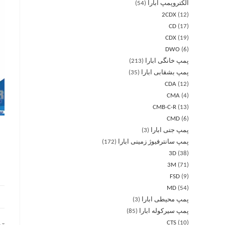
الکتروپمپ ابارا
54
2CDX
12
CD
17
CDX
19
DWO
6
پمپ خانگی ابارا
213
پمپ بشقابی ابارا
35
CDA
12
CMA
4
CMB-C-R
13
CMD
6
پمپ جتی ابارا
3
پمپ سانترفیوژ زمینی ابارا
172
3D
38
3M
71
FSD
9
MD
54
پمپ محیطی ابارا
3
پمپ سیرکوله ابارا
85
CTS
10