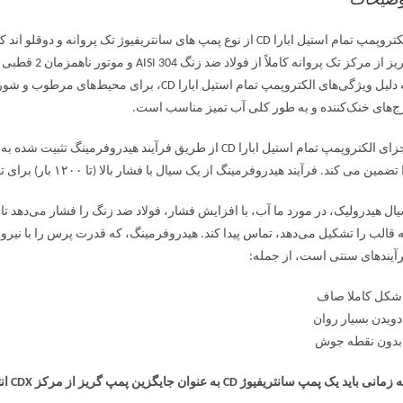
وضیحات
 از مرکز تک پروانه کاملاً از فولاد ضد زنگ AISI 304 و موتور ناهمزمان 2 قطبی خود تهویه با تهویه داخلی است.
به دلیل ویژگی‌های الکتروپمپ تمام استیل ابار
ج‌های خنک‌کننده و به طور کلی آب تمیز مناسب است.
اجزای الکتروپمپ تمام استیل ابارا CD از طریق فرآیند هیدر
تضمین می کند. فرآیند هیدروفرمینگ از یک سیال با فشار بالا (تا ۱۲۰۰ بار) برای تشکیل فلز استفاده می کند.
ال هیدرولیک، در مورد ما آب، با افزایش فشار، فولاد ضد زنگ را فشار می‌دهد تا 
 قالب را تشکیل می‌دهد، تماس پیدا کند. هیدروفرمینگ، که قدرت پرس را با نیر
آیندهای سنتی است، از جمله:
شکل کاملا صاف
دویدن بسیار روان
بدون نقطه جوش
مانی باید یک پمپ سانتریفیوژ CD به عنوان جایگزین پمپ گریز از مرکز CDX انتخاب شود؟