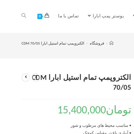
بوستر پمپ ابارا
تماس با ما
0
>
فروشگاه
>
الکتروپمپ تمام استیل ابارا CDM 70/05
الکتروپمپ تمام استیل ابارا CDM
70/05
تومان
15,400,000
• مناسب محیط های مرطوب و شور
• آبیاری باغ در مقیاس کوچک