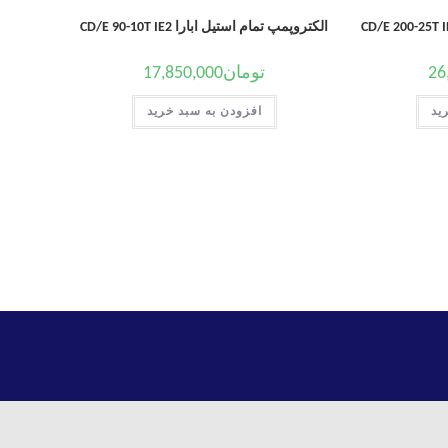
الکتروپمپ تمام استیل ابارا CD/E 90-10T IE2
26
تومان
17,850,000
ید
افزودن به سبد خرید