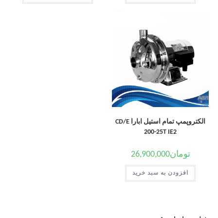
الکتروپمپ تمام استیل ابارا CD/E
200-25T IE2
تومان
26,900,000
افزودن به سبد خرید