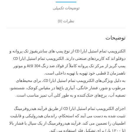
توضیحات تکمیلی
نظرات (0)
توضیحات
الکتروپمپ تمام استیل ابارا CD از نوع پمپ های سانتریفیوژ تک پروانه و
دوقلو اند که کاربردهای صنعتی دارند. الکتروپمپ تمام استیل ابارا CD
پمپ گریز از مرکز تک پروانه کاملاً از فولاد ضد زنگ AISI 304 و موتور
ناهمزمان 2 قطبی خود تهویه با تهویه داخلی است.
به دلیل ویژگی‌های الکتروپمپ تمام استیل ابارا CD، برای محیط‌های
مرطوب و شور، فشار خانگی، آبیاری باغ‌ها در مقیاس کوچک، شستشو،
تصفیه آب، برج‌های خنک‌کننده و به طور کلی آب تمیز مناسب است.
اجزای الکتروپمپ تمام استیل ابارا CD از طریق فرآیند هیدروفرمینگ
تثبیت شده به دست می آیند که استحکام، راندمان هیدرولیکی و قابلیت
اطمینان را تضمین می کند. فرآیند هیدروفرمینگ از یک سیال با فشار بالا
(تا ۱۲۰۰ بار) برای تشکیل فلز استفاده می کند.