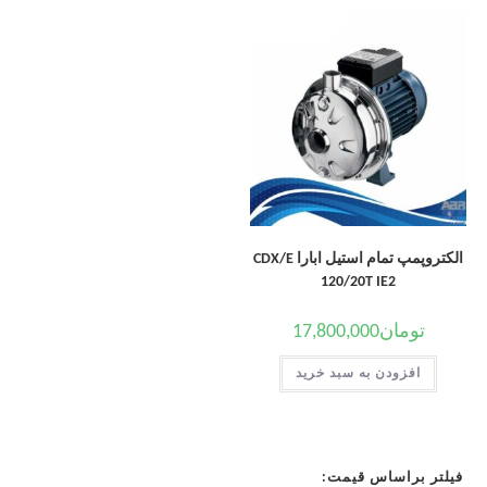
الکتروپمپ تمام استیل ابارا CDX/E
120/20T IE2
تومان
17,800,000
افزودن به سبد خرید
فیلتر براساس قیمت: