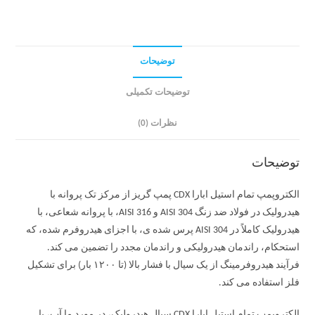
توضیحات
توضیحات تکمیلی
نظرات (0)
توضیحات
الکتروپمپ تمام استیل ابارا CDX پمپ گریز از مرکز تک پروانه با
هیدرولیک در فولاد ضد زنگ AISI 304 و AISI 316، با پروانه شعاعی، با
هیدرولیک کاملاً در AISI 304 پرس شده ی، با اجزای هیدروفرم شده، که
استحکام، راندمان هیدرولیکی و راندمان مجدد را تضمین می کند.
فرآیند هیدروفرمینگ از یک سیال با فشار بالا (تا ۱۲۰۰ بار) برای تشکیل
فلز استفاده می کند.
الکتروپمپ تمام استیل ابارا CDX سیال هیدرولیک، در مورد ما آب، با