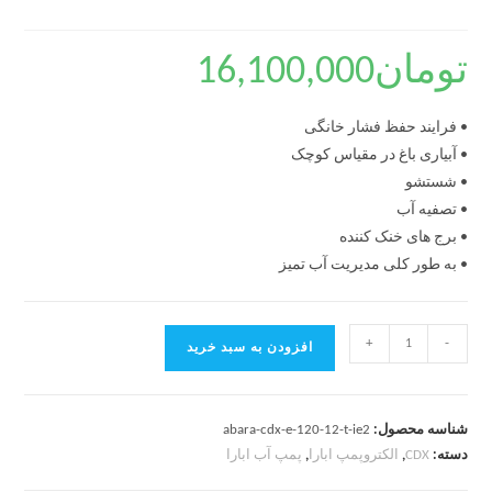
تومان
16,100,000
• فرایند حفظ فشار خانگی
• آبیاری باغ در مقیاس کوچک
• شستشو
• تصفیه آب
• برج های خنک کننده
• به طور کلی مدیریت آب تمیز
+
-
افزودن به سبد خرید
شناسه محصول:
abara-cdx-e-120-12-t-ie2
دسته:
CDX
,
الکتروپمپ ابارا
,
پمپ آب ابارا