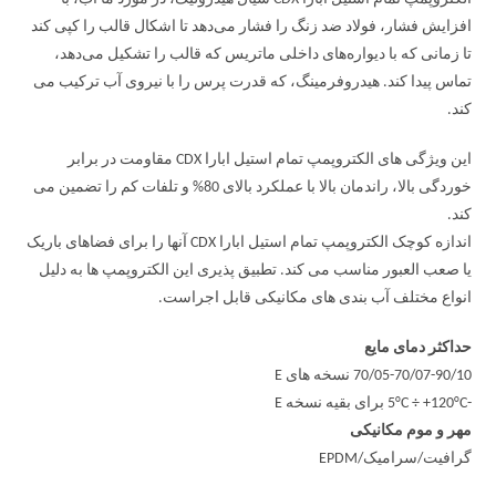
افزایش فشار، فولاد ضد زنگ را فشار می‌دهد تا اشکال قالب را کپی کند
تا زمانی که با دیواره‌های داخلی ماتریس که قالب را تشکیل می‌دهد،
تماس پیدا کند. هیدروفرمینگ، که قدرت پرس را با نیروی آب ترکیب می
کند.
این ویژگی های الکتروپمپ تمام استیل ابارا CDX مقاومت در برابر
خوردگی بالا، راندمان بالا با عملکرد بالای 80% و تلفات کم را تضمین می
کند.
اندازه کوچک الکتروپمپ تمام استیل ابارا CDX آنها را برای فضاهای باریک
یا صعب العبور مناسب می کند. تطبیق پذیری این الکتروپمپ ها به دلیل
انواع مختلف آب بندی های مکانیکی قابل اجراست.
حداکثر دمای مایع
70/05-70/07-90/10 نسخه های E
-5°C ÷ +120°C برای بقیه نسخه E
مهر و موم مکانیکی
گرافیت/سرامیک/EPDM