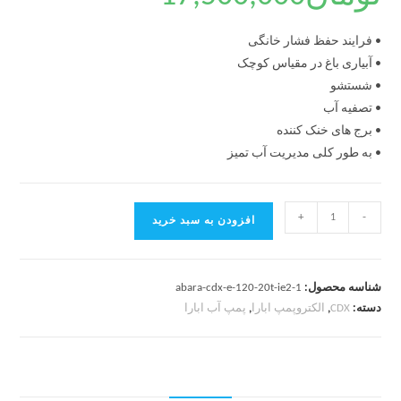
• فرایند حفظ فشار خانگی
• آبیاری باغ در مقیاس کوچک
• شستشو
• تصفیه آب
• برج های خنک کننده
• به طور کلی مدیریت آب تمیز
+
-
افزودن به سبد خرید
شناسه محصول:
abara-cdx-e-120-20t-ie2-1
دسته:
CDX
,
الکتروپمپ ابارا
,
پمپ آب ابارا