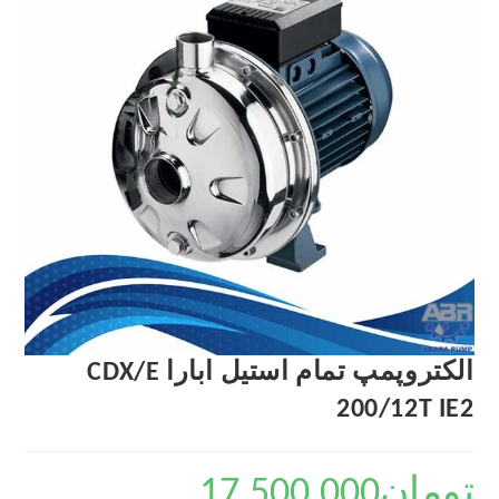
الکتروپمپ تمام استیل ابارا CDX/E
200/12T IE2
تومان
17,500,000