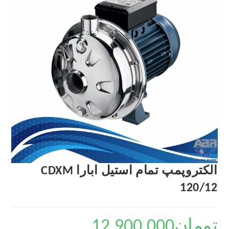
الکتروپمپ تمام استیل ابارا CDXM
120/12
تومان
12,900,000