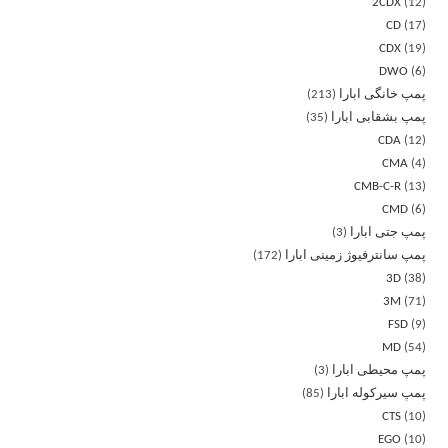
2CDX
12
CD
17
CDX
19
DWO
6
پمپ خانگی ابارا
213
پمپ بشقابی ابارا
35
CDA
12
CMA
4
CMB-C-R
13
CMD
6
پمپ جتی ابارا
3
پمپ سانترفیوژ زمینی ابارا
172
3D
38
3M
71
FSD
9
MD
54
پمپ محیطی ابارا
3
پمپ سیرکوله ابارا
85
CTS
10
EGO
10