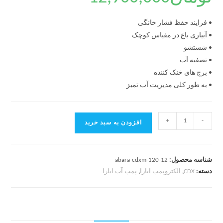
• فرایند حفظ فشار خانگی
• آبیاری باغ در مقیاس کوچک
• شستشو
• تصفیه آب
• برج های خنک کننده
• به طور کلی مدیریت آب تمیز
+
-
افزودن به سبد خرید
شناسه محصول:
abara-cdxm-120-12
دسته:
CDX
,
الکتروپمپ ابارا
,
پمپ آب ابارا