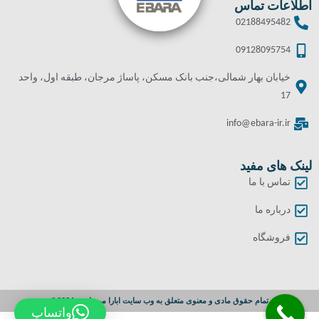
اطلاعات تماس
02188495482
09128095754
خیابان بهار شمالی،جنب بانک مسکن، پاساژ مرجان، طبقه اول، واحد
17
info@ebara-ir.ir
لینک های مفید
تماس با ما
درباره ما
فروشگاه
تمام حقوق مادی و معنوی متعلق به وب سایت ابارا می باشد. 2024©
واتساپ