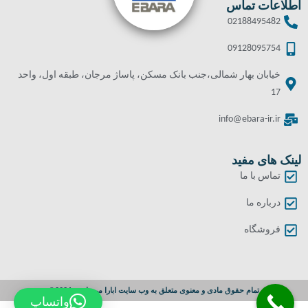
اطلاعات تماس
02188495482
09128095754
خیابان بهار شمالی،جنب بانک مسکن، پاساژ مرجان، طبقه اول، واحد
17
info@ebara-ir.ir
لینک های مفید
تماس با ما
درباره ما
فروشگاه
تمام حقوق مادی و معنوی متعلق به وب سایت ابارا می باشد. 2024©
واتساپ