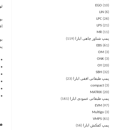
EGO
10
ت
LIN
6
LPC
26
LPS
21
اف
MR
11
پمپ شناور چاهی ابارا
119
EBS
61
پمپ آ
OM
3
ONK
3
• 
OY
20
• 
SBH
32
• پروانه در S
پمپ طبقاتی افقی ابارا
23
• شفت در I 303
compact
3
• بر
MATRIX
20
• دیسک م
پمپ طبقاتی عمودی ابارا
161
EVM
97
Multigo
3
VMPS
61
م
پمپ کفکش ابارا
56