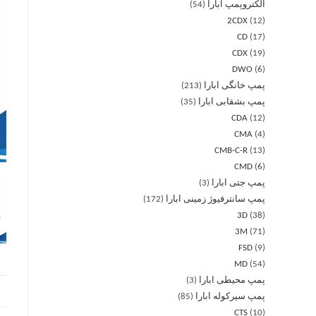
الکتروپمپ ابارا
54
2CDX
12
CD
17
CDX
19
DWO
6
پمپ خانگی ابارا
213
پمپ بشقابی ابارا
35
CDA
12
CMA
4
CMB-C-R
13
CMD
6
پمپ جتی ابارا
3
پمپ سانترفیوژ زمینی ابارا
172
3D
38
3M
71
FSD
9
MD
54
پمپ محیطی ابارا
3
پمپ سیرکوله ابارا
85
CTS
10