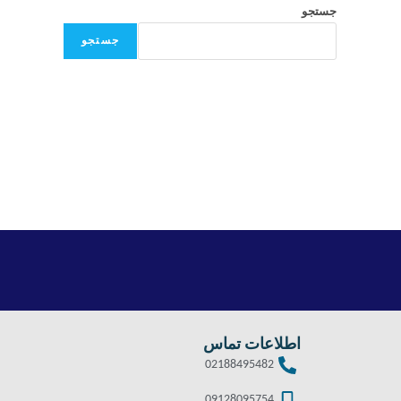
جستجو
جستجو
اطلاعات تماس
02188495482
09128095754