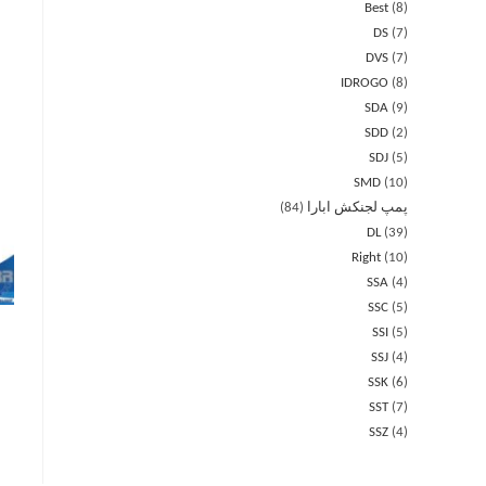
Best
8
DS
7
DVS
7
IDROGO
8
SDA
9
SDD
2
SDJ
5
SMD
10
پمپ لجنکش ابارا
84
DL
39
Right
10
SSA
4
SSC
5
SSI
5
SSJ
4
SSK
6
SST
7
SSZ
4