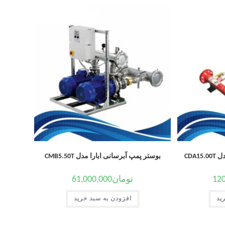
CDA
بوستر پمپ آبرسانی ابارا مدل CMB5.50T
120
تومان
61,000,000
ید
افزودن به سبد خرید